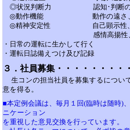
◎状況判断力 認知･判断の遠
◎動作機能 動作の遠さ、正
◎精神安定性 自己顕示性、神
感情高揚性、攻撃性
・日常の運転に生かして行く
・運転日誌備えつけ及び記録
３．社員募集・・・・・・・・
生コンの担当社員を募集するについ
意を得る。
■本定例会議は、毎月１回(臨時は随時
ニケーション
を重視した意見交換を行っています。