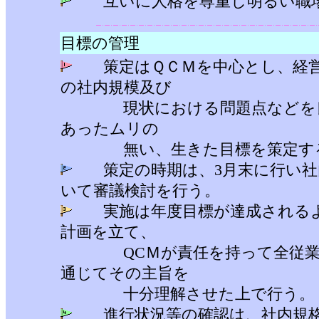
互いに人格を尊重し明るい職
目標の管理
策定はＱＣＭを中心とし、経営
の社内規模及び
現状における問題点などを良
あったムリの
無い、生きた目標を策定す
策定の時期は、3月末に行い社
いて審議検討を行う。
実施は年度目標が達成されるよ
計画を立て、
QCＭが責任を持って全従業員
通じてその主旨を
十分理解させた上で行う。
進行状況等の確認は、社内規格